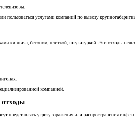
телевизоры.
или пользоваться услугами компаний по вывозу крупногабаритн
мками кирпича, бетоном, плиткой, штукатуркой. Эти отходы нел
лигонах.
специализированной компанией.
 отходы
гут представлять угрозу заражения или распространения инфекц