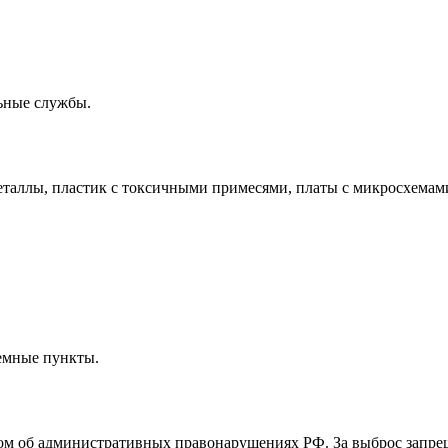
ьные службы.
таллы, пластик с токсичными примесями, платы с микросхемами
емные пункты.
сом об административных правонарушениях РФ. За выброс запр