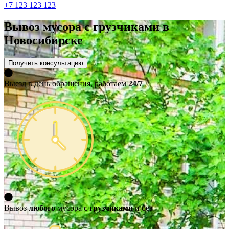
+7 123 123 123
Вывоз мусора с грузчиками в
Новосибирске
Получить консультацию
Выезд в день обращения, работаем
24/7
Вывоз
любого
мусора
с грузчиками
и без